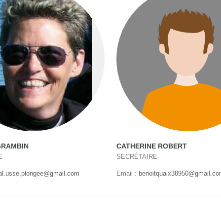
GRAMBIN
CATHERINE ROBERT
E
SECRÉTAIRE
al.usse.plongee@gmail.com
Email :
benoitquaix38950@gmail.c