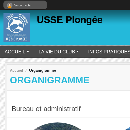
Panneau de gestion des cookies
Se connecter
USSE Plongée
ACCUEIL
LA VIE DU CLUB
INFOS PRATIQUE
Accueil
Organigramme
ORGANIGRAMME
Bureau et administratif