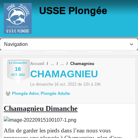
Panneau de gestion des cookies
USSE Plongée
Le
dimanche
Accueil
Chamagnieu
16
CHAMAGNIEU
OCT.
2022
Le
dimanche
16
oct.
2022
de 12h à 19h
Plongée Ados
Plongée Adulte
Chamagnieu Dimanche
Afin de garder les pieds dans l’eau nous vous
proposons une plongée à Chamagnieu, plan d’eau