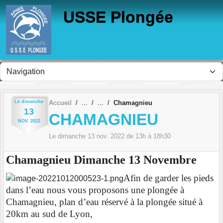
Panneau de gestion des cookies
USSE Plongée
Le
dimanche
Accueil
Chamagnieu
13
CHAMAGNIEU
NOV.
2022
Le
dimanche
13
nov.
2022
de 13h à 18h30
Chamagnieu Dimanche 13 Novembre
Afin de garder les pieds
dans l’eau nous vous proposons une plongée à
Chamagnieu, plan d’eau réservé à la plongée situé à
20km au sud de Lyon,