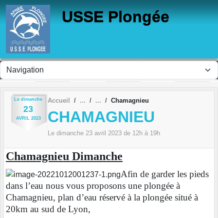
Panneau de gestion des cookies
USSE Plongée
Le
dimanche
Accueil
Chamagnieu
23
CHAMAGNIEU
AVRIL
2023
Le
dimanche
23
avril
2023
de 12h à 19h
Chamagnieu Dimanche
Afin de garder les pieds
dans l’eau nous vous proposons une plongée à
Chamagnieu, plan d’eau réservé à la plongée situé à
20km au sud de Lyon,