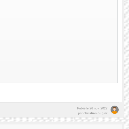
Publié le
26 nov. 2022
par
christian ougier