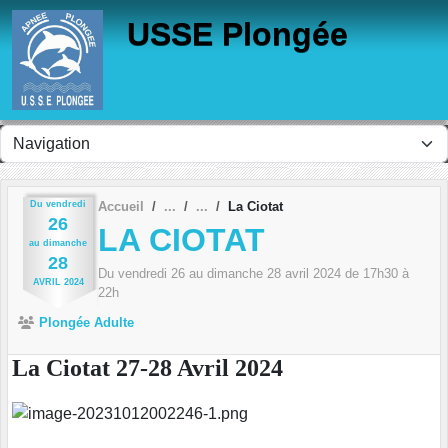
Panneau de gestion des cookies
USSE Plongée
Du
vendredi
Accueil
La Ciotat
26
LA CIOTAT
au
dimanche
28
Du
vendredi
26
au
dimanche
28
avril
2024
de 17h30 à
AVRIL
2024
22h
Plongée Adulte
La Ciotat 27-28 Avril 2024