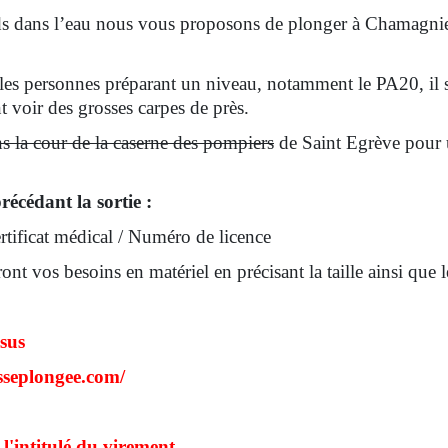
eds dans l’eau nous vous proposons de plonger à Chamagnie
r les personnes préparant un niveau, notamment le PA20, il
 voir des grosses carpes de près.
ns la cour de la caserne des pompiers
de Saint Egrève pour
écédant la sortie :
tificat médical / Numéro de licence
nt vos besoins en matériel en précisant la taille ainsi que le
 sus
usseplongee.com/
 l'intitulé du virement