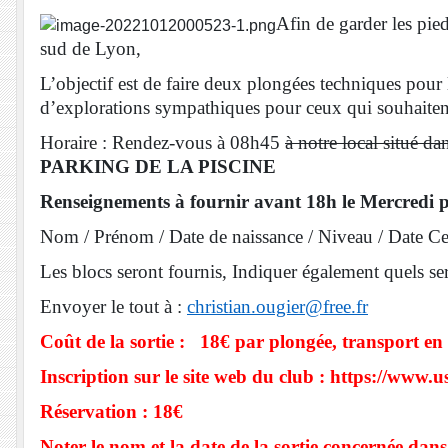
Afin de garder les pi
sud de Lyon,
L’objectif est de faire deux plongées techniques pou
d’explorations sympathiques pour ceux qui souhaitent
Horaire : Rendez-vous à 08h45
à notre local situé da
PARKING DE LA PISCINE
Renseignements à fournir avant 18h le Mercredi pr
Nom / Prénom / Date de naissance / Niveau / Date Cer
Les blocs seront fournis, Indiquer également quels sero
Envoyer le tout à :
christian.ougier@free.fr
Coût de la sortie : 18€ par plongée, transport en
Inscription sur le site web du club : https://www.
Réservation : 18€
Noter le nom et la date de la sortie concernée dans