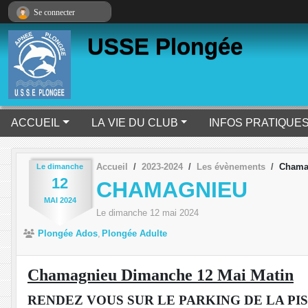
Panneau de gestion des cookies
Se connecter
USSE Plongée
ACCUEIL
LA VIE DU CLUB
INFOS PRATIQUE
Accueil
2023-2024
Les évènements
Chama
Le
dimanche
12
CHAMAGNIEU
MAI
2024
Le
dimanche
12
mai
2024
Plongée Ados
Plongée Adulte
Chamagnieu Dimanche 12 Mai Matin
RENDEZ VOUS SUR LE PARKING DE LA PIS