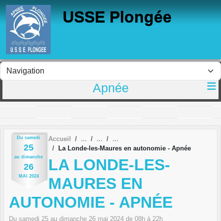
Panneau de gestion des cookies
USSE Plongée
Apnée
Du
samedi
Accueil
25
La Londe-les-Maures en autonomie - Apnée
au
dimanche
LA LONDE-LES-
26
MAI
2024
MAURES EN
AUTONOMIE - APNÉE
Du
samedi
25
au
dimanche
26
mai
2024
de 08h à 22h