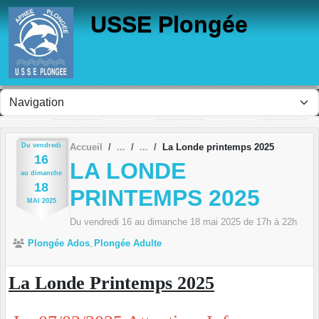
Panneau de gestion des cookies
USSE Plongée
Du
vendredi
Accueil
La Londe printemps 2025
16
LA LONDE
au
dimanche
18
PRINTEMPS 2025
MAI
2025
Du
vendredi
16
au
dimanche
18
mai
2025
de 17h à 22h
Plongée Ados
Plongée Adulte
La Londe Printemps 2025