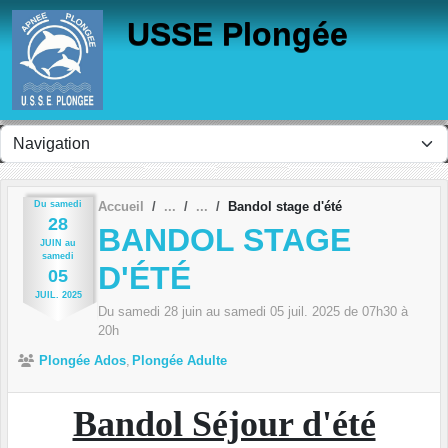
Panneau de gestion des cookies
USSE Plongée
Du
samedi
Accueil
Bandol stage d'été
28
BANDOL STAGE
JUIN
au
samedi
D'ÉTÉ
05
JUIL.
2025
Du
samedi
28
juin
au
samedi
05
juil.
2025
de 07h30 à
20h
Plongée Ados
Plongée Adulte
Bandol Séjour d'été