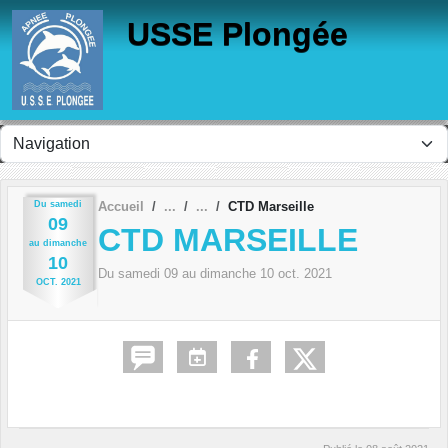
Panneau de gestion des cookies
USSE Plongée
Du
samedi
Accueil
CTD Marseille
09
CTD MARSEILLE
au
dimanche
10
Du
samedi
09
au
dimanche
10
oct.
2021
OCT.
2021