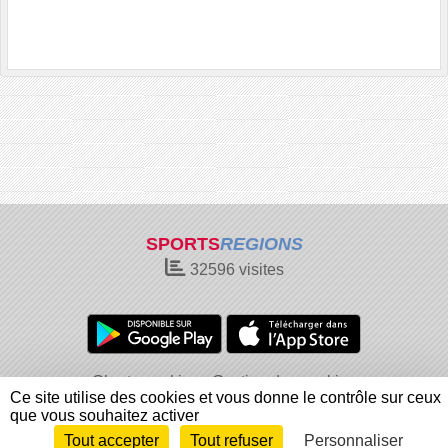
SPORTS
REGIONS
32596
visites
Charte cookies
Gestion des cookies
Ce site utilise des cookies et vous donne le contrôle sur ceux
Informations légales
Signaler un contenu inapproprié
que vous souhaitez activer
Tout accepter
Tout refuser
Personnaliser
Envie de participer ?
Connexion